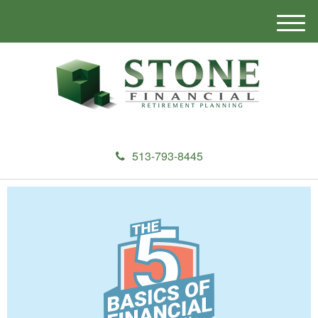
M
e
n
u
513-793-8445